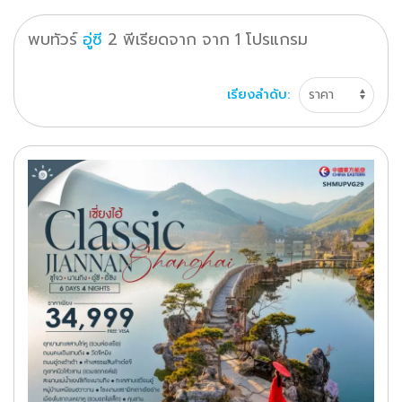
พบทัวร์
อู่ซี
2
พีเรียดจาก
จาก
1
โปรแกรม
เรียงลำดับ: