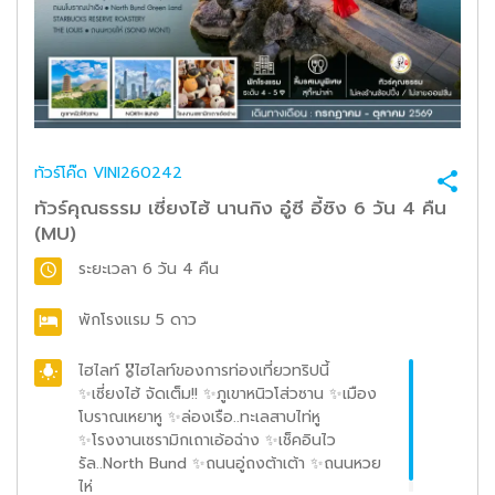
ทัวร์โค๊ด
VINI260242
ทัวร์คุณธรรม เซี่ยงไฮ้ นานกิง อู๋ซี อี้ซิง 6 วัน 4 คืน
(MU)
ระยะเวลา
6 วัน 4 คืน
พักโรงแรม
5 ดาว
ไฮไลท์
🎖️ไฮไลท์ของการท่องเที่ยวทริปนี้
✨เซี่ยงไฮ้ จัดเต็ม!! ✨ภูเขาหนิวโส่วซาน ✨เมือง
โบราณเหยาหู ✨ล่องเรือ..ทะเลสาบไท่หู
✨โรงงานเซรามิกเถาเอ้อฉ่าง ✨เช็คอินไว
รัล..North Bund ✨ถนนอู่ถงต้าเต้า ✨ถนนหวย
ไห่