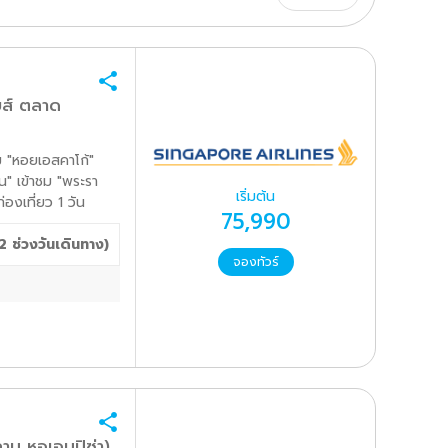
ยส์ ตลาด
ิม "หอยเอสคาโก้"
น" เข้าชม "พระรา
เริ่มต้น
่องเที่ยว 1 วัน
75,990
2
ช่วงวันเดินทาง)
จองทัวร์
าน หอเอนปิซ่า)