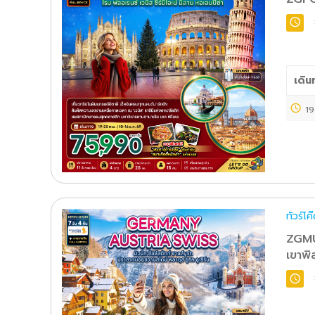
เดิน
19
ทัวร์โ
ZGMU
เขาพิ