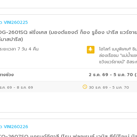
ค๊ด
VINI260225
G-2601SQ ฝรั่งเศส (มองต์แซงต์ ก็อง รูอ็อง ปารีส แวร์ซา
์มาสปารีส)
ระยะเวลา
7 วัน 4 คืน
ไฮไลท์
เมนูพิเศษ!! ช
ล่องเรือชม "แม่น้ำแช
ชวังแวร์ซายน์" อิสระท
ทางช่วง
2 ธ.ค. 69 - 5 ม.ค. 70
(
ธ.ค. 69
-
8 ธ.ค. 69
30 ธ.ค. 69
-
5 ม.ค. 70
ค๊ด
VINI260226
-2607SQ แกรนด์อิตาลี (โรม ฟลอเรนซ์ เวนิส ซีร์มิโอเน่ มิล