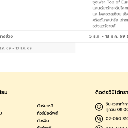
จุงเฟรา Top of Eu
แลนด์มาร์กระดับโล
และโคลอวสเซียม เช
คริสต์มาสปารีส เข้า
ชวังแวร์ซายส์
ทางช่วง
5 ธ.ค. - 13 ธ.ค. 69
ธ.ค. 69
-
13 ธ.ค. 69
นิยม
ติดต่อวินิโต้ทร
วัน-เวลาทำกา
ทัวร์บาหลี
ทุกวัน 08.0
าม
ทัวร์มัลดีฟส์
02-060 31
ทัวร์จีน