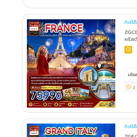
ทัวร์โ
ZGCD
คริสต
เดิน
2 
ทัวร์โ
ZGFCO