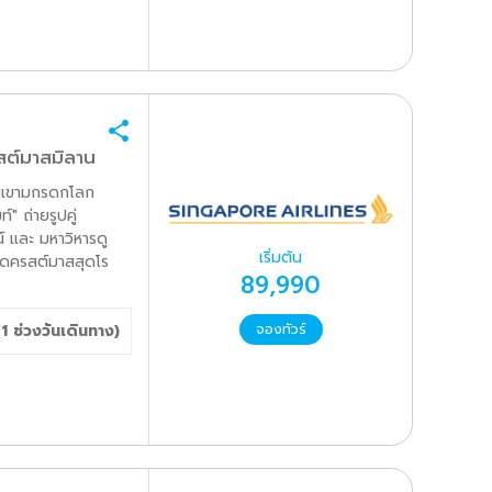
สต์มาสมิลาน
ขุนเขามกรดกโลก
์" ถ่ายรูปคู่
 และ มหาวิหารดู
เริ่มต้น
าดครสต์มาสสุดโร
89,990
(
1
ช่วงวันเดินทาง)
จองทัวร์