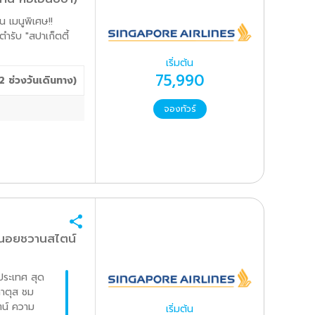
น เมนูพิเศษ!!
นตำรับ "สปาเก็ตตี้
เริ่มต้น
75,990
2
ช่วงวันเดินทาง)
จองทัวร์
นอยชวานสไตน์
 ประเทศ สุด
ลาตุส ชม
น์ ความ
เริ่มต้น