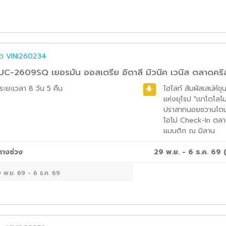
ค๊ด
VINI260234
C-2609SQ เยอรมัน ออสเตรีย อิตาลี มิวนิค เวนิส ตลาดคริ
ระยะเวลา
8 วัน 5 คืน
ไฮไลท์
สัมผัสเสน่ห์
แห่งยุโรป "เขาโดโลไมท
ปราสาทนอยชวานไตน์
โอโม่ Check-In ตล
แมนติก ณ มิลาน
ทางช่วง
29 พ.ย. - 6 ธ.ค. 69
 พ.ย. 69
-
6 ธ.ค. 69