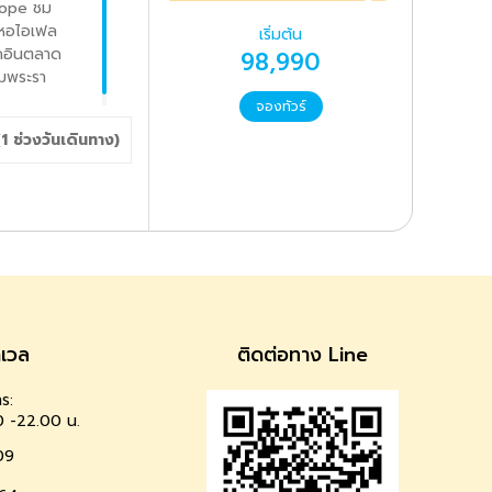
rope ชม
กหอไอเฟล
เริ่มต้น
็คอินตลาด
98,990
ชมพระรา
จองทัวร์
(
1
ช่วงวันเดินทาง)
าเวล
ติดต่อทาง Line
ร:
0 -22.00 น.
09