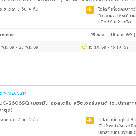
ระยะเวลา
7 วัน 4 คืน
ไฮไลท์
เที่ยวครบทุกวั
"พิซซ่าอิตาเลี่ยน" ต้
หมึกดำ" แห่งเวนิส
ทางช่วง
19 พ.ย. - 16 ธ.ค. 69
(
 พ.ย. 69
-
25 พ.ย. 69
10 ธ.ค. 69
-
16 ธ.ค. 69
ค๊ด
VINI260214
C-2606SQ เยอรมัน ออสเตรีย สวิตเซอร์แลนด์ (ชมปราสาท
ลาตุส)
ระยะเวลา
7 วัน 4 คืน
ไฮไลท์
เที่ยวยุโรป 3
ฟินนั่งรถไฟชมเขาพิ
ปราสาทนอยชวานชไต