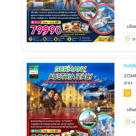
เดิน
18
ทัวร์โ
ZGMUC
ลาน
เดิน
11