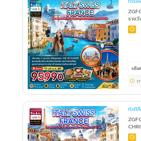
ทัวร์โ
ZGFCO
ราชวั
เดิน
17
ทัวร์โ
ZGFCO
CHRI