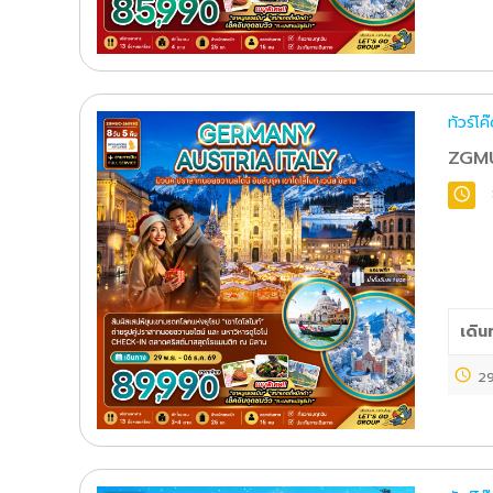
ทัวร์โ
ZGMU
เดิน
29