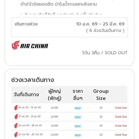
ต๋าข่าไวรัลยอดฮิต ป่าในน้ำทะเลสาบชิงซาน
✨ดินเเดนศักดิ์สิทธิ์..มูลค่ากว่า 2 หมื่นล้าน!! ภู
เดินทางช่วง
10 ม.ค. 69 - 25 มี.ค. 69
เขาหนิวโส่วซาน ✨เสริมสิริมงคล ณ พระใหญ่
( 6 ช่วงวันเดินทาง )
หลิงซาน ✨เช็คอิน..เมืองโบราณหนานสวิน ✨ชม
วิวยามค่ำคืน..หมู่บ้านเหนียนฮวาวาน ✨ช้อปสนุก
5วัน 3คืน
/
SOLD OUT
ห้าง INN 77 ✨พักดีมีระดับ 4 เพชร
เมนูพิเศษ..บุฟเฟ่ต์ปิ้งย่าง+ชาบู
ช่วงเวลาเดินทาง
4
ดาว
ผู้ใหญ่
ราคา
Group
วันที่เดินทาง
(พักคู่)
อื่นๆ
Size
10 ม.ค. 69
-
14 ม.ค. 69
24,999
แสดง
20
Sold Out
17 ม.ค. 69
-
21 ม.ค. 69
24,999
แสดง
20
Sold Out
24 ม.ค. 69
-
28 ม.ค. 69
24,999
แสดง
20
Sold Out
21 ก.พ. 69
-
25 ก.พ. 69
24,999
แสดง
20
Sold Out